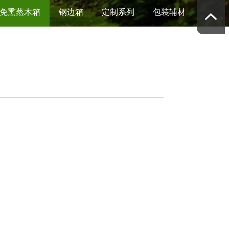
免熏蒸木箱
钢边箱
定制系列
包装辅材